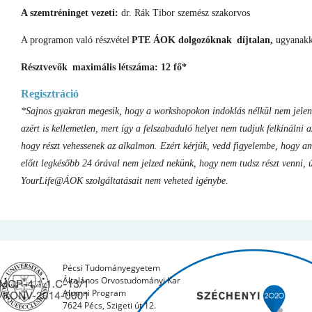
A szemtréninget vezeti:
dr. Rák Tibor szemész szakorvos
A programon való részvétel
PTE ÁOK dolgozóknak díjtalan,
ugyanak
Résztvevők maximális létszáma: 12 fő*
Regisztráció
*Sajnos gyakran megesik, hogy a workshopokon indoklás nélkül nem jelenn
azért is kellemetlen, mert így a felszabaduló helyet nem tudjuk felkínálni 
hogy részt vehessenek az alkalmon. Ezért kérjük, vedd figyelembe, hogy 
előtt legkésőbb 24 órával nem jelzed nekünk, hogy nem tudsz részt venni,
YourLife@ÁOK szolgáltatásait nem veheted igénybe.
Pécsi Tudományegyetem
Általános Orvostudományi Kar
Alumni Program
7624 Pécs, Szigeti út 12.