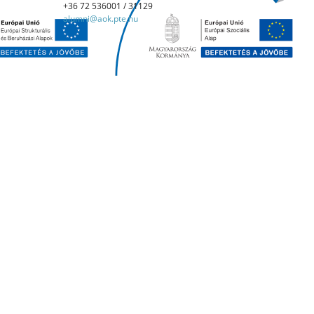
+36 72 536001 / 31129
alumni@aok.pte.hu