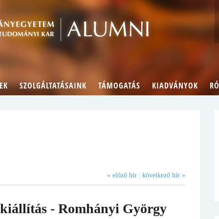
Alumn
EK
SZOLGÁLTATÁSAINK
TÁMOGATÁS
KIADVÁNYOK
RÓ
« előző hír
|
következő hír »
kiállítás - Romhányi György