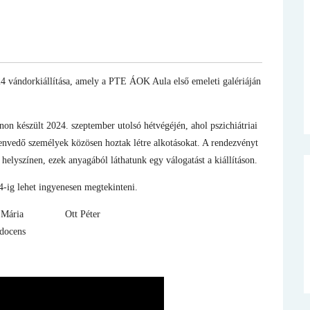
24 vándorkiállítása, amely a PTE ÁOK Aula első emeleti galériáján
non készült 2024. szeptember utolsó hétvégéjén, ahol pszichiátriai
envedő személyek közösen hoztak létre alkotásokat. A rendezvényt
helyszínen, ezek anyagából láthatunk egy válogatást a kiállításon.
 24-ig lehet ingyenesen megtekinteni.
mon Mária Ott Péter
docens