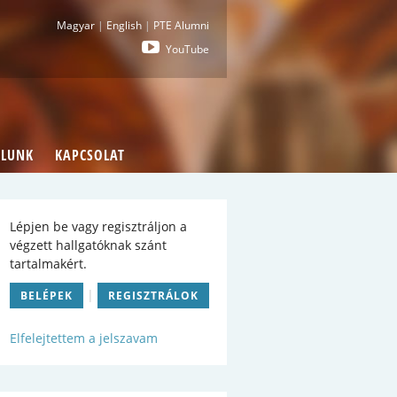
i : Pécsi Tudományegyetem Általános Orvostu
Magyar
|
English
|
PTE Alumni
YouTube
LUNK
KAPCSOLAT
Lépjen be vagy regisztráljon a
végzett hallgatóknak szánt
tartalmakért.
|
BELÉPEK
REGISZTRÁLOK
Elfelejtettem a jelszavam